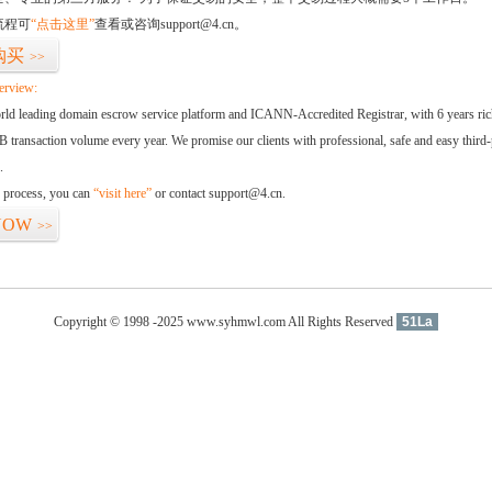
流程可
“点击这里”
查看或咨询support@4.cn。
购买
>>
erview:
orld leading domain escrow service platform and ICANN-Accredited Registrar, with 6 years ri
 transaction volume every year. We promise our clients with professional, safe and easy third-
.
d process, you can
“visit here”
or contact support@4.cn.
NOW
>>
Copyright © 1998 -2025 www.syhmwl.com All Rights Reserved
51La