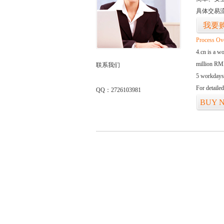
具体交易
我要
Process Ov
4.cn is a w
million RMB
联系我们
5 workdays
For detaile
QQ：2726103981
BUY 