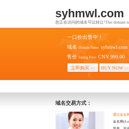
syhmwl.com
您正在访问的域名可以转让!This domain name i
一口价出售中！
域名
syhmwl.com
Domain Name:
售价
CNY 999.00
Listing Price:
立即购买
BUY NOW
>>
>>
域名交易方式：
通过金名网(
金名网(4
简单、安